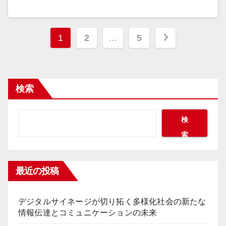
投
1
2
…
5
稿
の
検索
ペ
ー
検
索
ジ
送
最近の投稿
り
デジタルサイネージが切り拓く多様化社会の新たな
情報伝達とコミュニケーションの未来