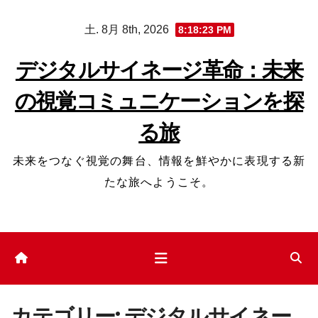
コ
土. 8月 8th, 2026
8:18:25 PM
ン
テ
デジタルサイネージ革命：未来
ン
の視覚コミュニケーションを探
ツ
へ
る旅
ス
キ
未来をつなぐ視覚の舞台、情報を鮮やかに表現する新
ッ
たな旅へようこそ。
プ
カテゴリー:
デジタルサイネー