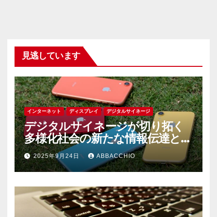
見逃しています
インターネット
ディスプレイ
デジタルサイネージ
デジタルサイネージが切り拓く
多様化社会の新たな情報伝達とコ
ミュニケーションの未来
2025年9月24日
ABBACCHIO