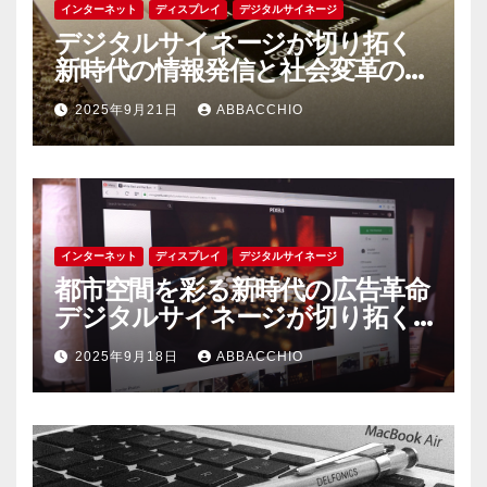
インターネット
ディスプレイ
デジタルサイネージ
デジタルサイネージが切り拓く
新時代の情報発信と社会変革の可
能性
2025年9月21日
ABBACCHIO
インターネット
ディスプレイ
デジタルサイネージ
都市空間を彩る新時代の広告革命
デジタルサイネージが切り拓く
情報発信の未来
2025年9月18日
ABBACCHIO