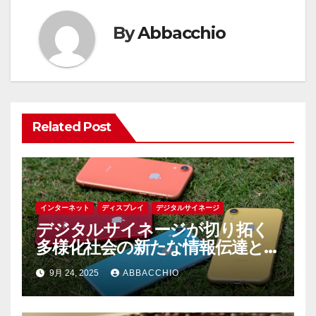
ゲ
ー
By
Abbacchio
シ
ョ
ン
Related Post
インターネット
ディスプレイ
デジタルサイネージ
デジタルサイネージが切り拓く
多様化社会の新たな情報伝達と
コミュニケーションの未来
9月 24, 2025
ABBACCHIO