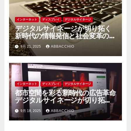
インターネット
ディスプレイ
デジタルサイネージ
デジタルサイネージが切り拓く
新時代の情報発信と社会変革の可
能性
9月 21, 2025
ABBACCHIO
インターネット
ディスプレイ
デジタルサイネージ
都市空間を彩る新時代の広告革命
デジタルサイネージが切り拓く
情報発信の未来
9月 18, 2025
ABBACCHIO