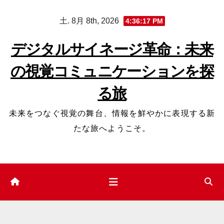
コ
土. 8月 8th, 2026
4:36:18 PM
ン
テ
デジタルサイネージ革命：未来
ン
の視覚コミュニケーションを探
ツ
へ
る旅
ス
キ
未来をつなぐ視覚の舞台、情報を鮮やかに表現する新
ッ
たな旅へようこそ。
プ