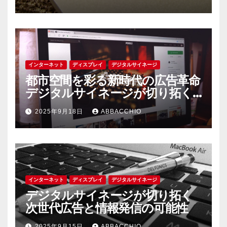
インターネット
ディスプレイ
デジタルサイネージ
都市空間を彩る新時代の広告革命
デジタルサイネージが切り拓く
情報発信の未来
2025年9月18日
ABBACCHIO
インターネット
ディスプレイ
デジタルサイネージ
デジタルサイネージが切り拓く
次世代広告と情報発信の可能性
2025年9月15日
ABBACCHIO