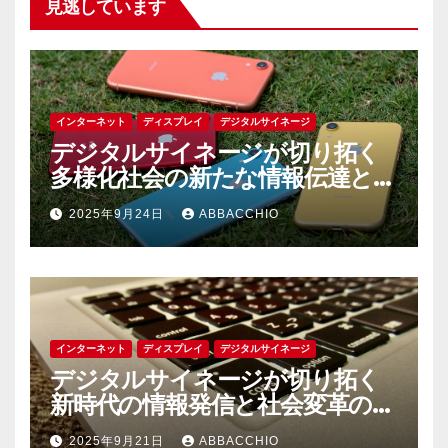
見逃しています
インターネット
ディスプレイ
デジタルサイネージ
デジタルサイネージが切り拓く
多様化社会の新たな情報伝達とコ
ミュニケーションの未来
2025年9月24日
ABBACCHIO
インターネット
ディスプレイ
デジタルサイネージ
デジタルサイネージが切り拓く
新時代の情報発信と社会変革の可
能性
2025年9月21日
ABBACCHIO