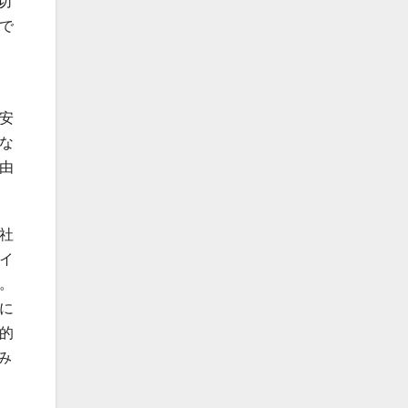
切
で
安
な
由
社
イ
。
に
的
み