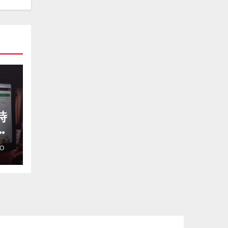
時
タ
り
O
来