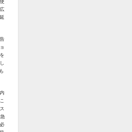
使
広
延
告
ョ
を
し
も
内
こ
ス
が急
必