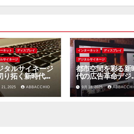
ターネット
ディスプレイ
インターネット
ディスプレイ
タルサイネージ
デジタルサイネージ
ジタルサイネージ
都市空間を彩る新
切り拓く新時代の
代の広告革命デジ
報発信と社会変革
ルサイネージが切
 21, 2025
ABBACCHIO
9月 18, 2025
ABBACCHI
可能性
拓く情報発信の未