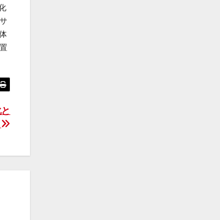
化
サ
体
置
化と
り