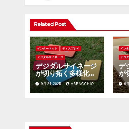
シ
ョ
Related Post
ン
インターネット
ディスプレイ
イン
デジタルサイネージ
デジ
デジタルサイネージ
デ
が切り拓く多様化社
が
会の新たな情報伝達
情
9月 24, 2025
ABBACCHIO
9月
とコミュニケーショ
の
ンの未来