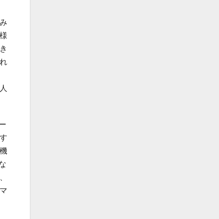
み
様
き
れ
人
ー
す
機
な
、
マ