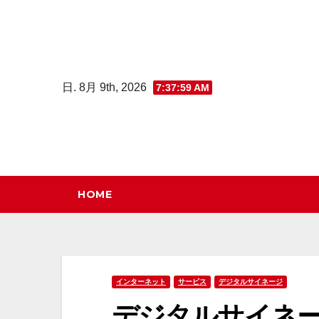
コ
ン
テ
ン
日. 8月 9th, 2026
7:38:00 AM
ツ
へ
ス
キ
ッ
HOME
プ
インターネット
サービス
デジタルサイネージ
デジタルサイネ