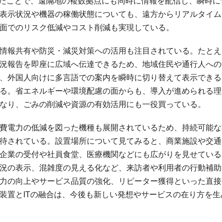
ったことで、遠隔地の複数拠点にも同時に情報を配信し、瞬時に
表示状況や機器の稼働状態についても、遠方からリアルタイム
面でのリスク低減やコスト削減も実現している。
情報共有や防災・減災対策への活用も注目されている。たとえ
況報告を即座に広域へ伝達できるため、地域住民や通行人への
、外国人向けに多言語での案内を瞬時に切り替えて表示できる
る。省エネルギーや環境配慮の面からも、導入が進められる理
なり、ごみの削減や資源の有効活用にも一役買っている。
費電力の低減を図った機種も展開されているため、持続可能な
待されている。設置場所について見てみると、商業施設や交通
企業の受付や社員食堂、医療機関などにも広がりを見せている
況の表示、混雑度の見える化など、来訪者や利用者の行動補助
力の向上やサービス品質の強化、リピーター獲得といった直接
装置とITの融合は、今後も新しい発想やサービスの在り方を生