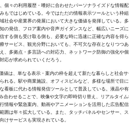
、個々の利用履歴・嗜好に合わせたパーソナライズドな情報配
みもではじめている。今ではただの情報表示ツールという枠組
域社会や産業界の発展において大きな価値を発揮している。多
知の発信、フロア案内や音声ガイダンスなど、幅広いニーズに
信する側も受け取る側も、必要な時に迅速に正確な内容を得ら
療サービス、観光分野においても、不可欠な存在となりつつあ
え、多拠点・多言語への対応力、ネットワーク防御の強化や個
対応が求められていくだろう。
る価値は、単なる表示・案内の枠を超えて新たな暮らしと社会サ
られる。駅や商業施設、オフィスビルなど、多様な場所で目に
な看板に代わる情報発信ツールとして普及している。液晶や有
組み合わせることで、映像や文字の即時切り替え、リアルタイム
行情報や緊急案内、動画やアニメーションを活用した広告配信
範囲は年々拡大している。また、タッチパネルやセンサー、ス
向けサービスも実現されている。